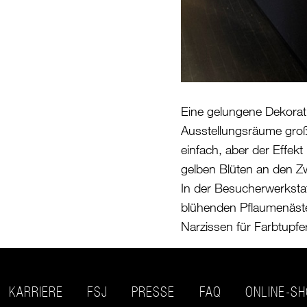
Eine gelungene Dekoratio
Ausstellungsräume groß
einfach, aber der Effekt
gelben Blüten an den Zw
In der Besucherwerkstat
blühenden Pflaumenäste
Narzissen für Farbtupfer
KARRIERE
FSJ
PRESSE
FAQ
ONLINE-S