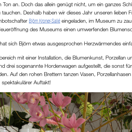
n an. Doch das allein genügt nicht, um ein ganzes Schl
 tauchen. Deshalb haben wir dieses Jahr unseren lieben 
botschafter
eingeladen, im Museum zu zaube
Björn Kroner-Salié
Neueröffnung des Museums einen umwerfenden Blumensch
 hat sich Björn etwas ausgesprochen Herzwärmendes einfal
ereich mit einer Installation, die Blumenkunst, Porzellan 
sind drei sogenannte Hordenwagen aufgestellt, die sonst fü
den. Auf den rohen Brettern tanzen Vasen, Porzellanhasen
 spektakulärer Auftakt!