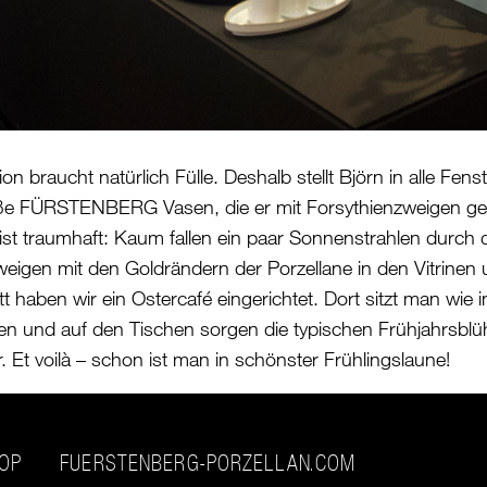
n braucht natürlich Fülle. Deshalb stellt Björn in alle Fen
e FÜRSTENBERG Vasen, die er mit Forsythienzweigen gefül
 ist traumhaft: Kaum fallen ein paar Sonnenstrahlen durch d
eigen mit den Goldrändern der Porzellane in den Vitrinen 
t haben wir ein Ostercafé eingerichtet. Dort sitzt man wie 
n und auf den Tischen sorgen die typischen Frühjahrsblü
. Et voilà – schon ist man in schönster Frühlingslaune!
HOP
FUERSTENBERG-PORZELLAN.COM