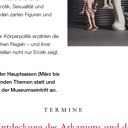
otik, Sexualität und
n den zarten Figuren und
Körperpolitik erzählen die
chen Regeln – und ihrer
llan nicht nur Erotik zeigt,
der Hauptsaison (März bis
lnden Themen statt und
h der Museumseintritt an.
TERMINE
Entdeckung des Arkanums und d