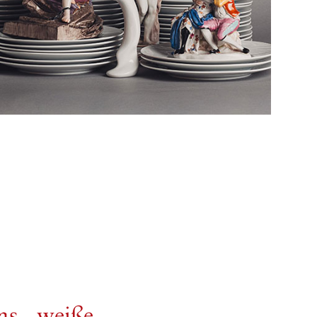
as „weiße