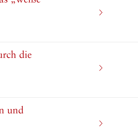
urch die
en und