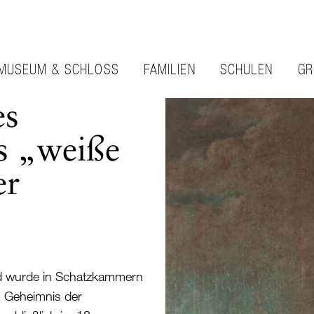
MUSEUM & SCHLOSS
FAMILIEN
SCHULEN
GR
es
s „weiße
er
und wurde in Schatzkammern
 Geheimnis der