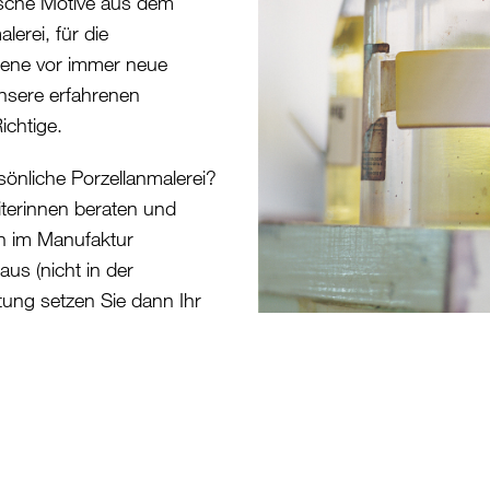
rische Motive aus dem
erei, für die
tene vor immer neue
nsere erfahrenen
ichtige.
sönliche Porzellanmalerei?
iterinnen beraten und
on im Manufaktur
us (nicht in der
itung setzen Sie dann Ihr