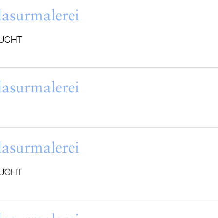
lasurmalerei
UCHT
lasurmalerei
lasurmalerei
UCHT