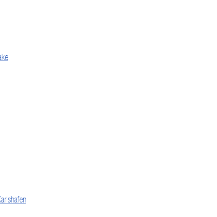
ake
arlshafen