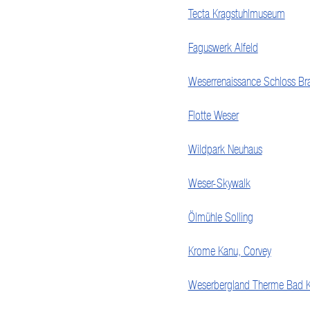
Tecta Kragstuhlmuseum
Faguswerk Alfeld
Weserrenaissance Schloss Br
Flotte Weser
Wildpark Neuhaus
Weser-Skywalk
Ölmühle Solling
Krome Kanu, Corvey
Weserbergland Therme Bad K